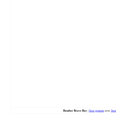
Bomber Brave Boy
|
Jeux gratuits
avec
Jeu