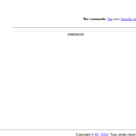
Bee commando
|
Jeu
avec
Jeuxclic.c
ANNONCES
Copyright ©
SC
.
CGU
. Tous droits rése